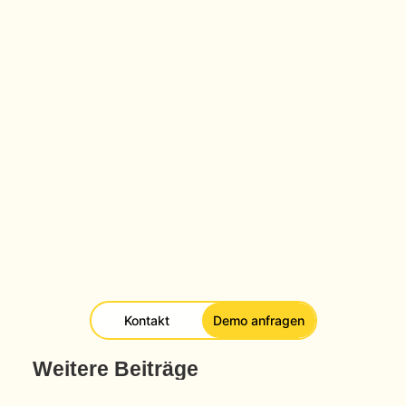
Gastgeschichten und nahtlose Buchungen direkt
über eure sozialen Netzwerke. Wenn euer Hotel
bereit ist, für Aufsehen zu sorgen und sich von der
Masse abzuheben, dann sind wir für euch da!
Gemeinsam können wir dafür sorgen, dass eure
sozialen Kanäle nicht nur ein Feed sind, sondern eine
Atmosphäre schaffen, der eure Gäste nicht
widerstehen können. Sagt einfach Bescheid, und wir
machen uns an die Arbeit!
Jetzt Demo Call vereinbaren
Kontakt
Demo anfragen
Weitere Beiträge